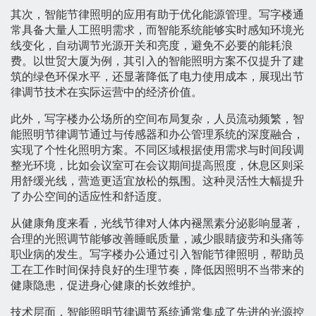
其次，智能节律照明的应用有助于优化能源管理。写字楼通
常具备大量人工照明需求，而智能系统能够实时感知环境光
线变化，自动调节光源开关和亮度，避免不必要的能耗浪
费。以世贸大厦为例，其引入的智能照明方案不仅提升了建
筑的绿色环保水平，还显著降低了电力使用成本，展现出节
律调节技术在实际运营中的经济价值。
此外，写字楼办公场所的空间布局复杂，人员流动频繁，智
能照明节律调节通过与传感器和办公管理系统的深度融合，
实现了个性化照明方案。不同区域根据使用需求与时间段调
整光环境，比如会议室可在会议期间提高照度，休息区则采
用舒缓光线，营造更适宜放松的氛围。这种灵活性大幅提升
了办公空间的适应性和舒适度。
从健康角度来看，光线节律对人体内褪黑素分泌影响显著，
合理的光照调节能够改善睡眠质量，减少眼睛疲劳和头痛等
职业病的发生。写字楼办公通过引入智能节律照明，帮助员
工在工作时间保持良好的生理节奏，降低因照明不当带来的
健康隐患，促进身心健康的长效维护。
技术层面，智能照明节律调节系统通常集成了先进的光源控